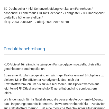
3D-Dachspoiler / inkl. Seitenverkleidung vertikal am Fahrerhaus /
passend für Fahrerhaus F04 mit Hochdach / Fahrgestell / 3D-Dachspoiler
dreiteilig / höhenverstellbar /
ab Bj. 2003-2008 MP II / ab Bj. 2008-2012 MP III
Produktbeschreibung
KUDA bietet für sämtliche gängigen Fahrzeugtypen spezielle, dreiseitig
geschlossene Dachspoiler an.
Sparsame Nutzfahrzeuge sind ein wichtiger Faktor, um auf Erfolgskurs zu
bleiben. Mit Hilfe effizienter Aerodynamik lässt sich der
Kraftstoffverbrauch um bis zu 25% reduzieren. Die Spoiler werden aus
leichtem GFK (Glasfaserkunststoff) gefertigt und sind somit extrem
leicht.
Wir finden auch für Ihr Nutzfahrzeug die passende Aerodynamik-Lösung,
das Einsparungspotential ist enorm. Ein weiterer Nebeneffekt – zusätzlich
zur Kraftstoffreduzierung – ist eine mögliche Geschwindigkeitssteigerung