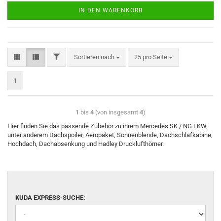
IN DEN WARENKORB
Sortieren nach
25 pro Seite
1
1
bis
4
(von insgesamt
4
)
Hier finden Sie das passende Zubehör zu ihrem Mercedes SK / NG LKW,
unter anderem Dachspoiler, Aeropaket, Sonnenblende, Dachschlafkabine,
Hochdach, Dachabsenkung und Hadley Drucklufthörner.
KUDA EXPRESS-SUCHE: