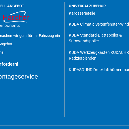
UELL ANGEBOT
UNIVERSALZUBEHÖR
Karosserieteile
KUDA Climatic Seitenfenster-Win
KUDA Standard-Blattspoiler &
achen wir gern für Ihr Fahrzeug ein
Stirnwandspoiler
Angebot.
uns!
KUDA Werkzeugkästen
KUDACH
Radzierblenden
fordern!
KUDASOUND Drucklufthörner mad
ntageservice