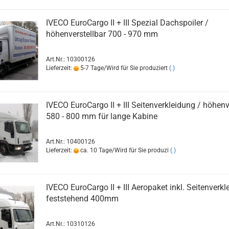
IVECO EuroCargo II + III Spezial Dachspoiler /
höhenverstellbar 700 - 970 mm
Art.Nr.: 10300126
Lieferzeit:
5-7 Tage/Wird für Sie produziert
(.)
IVECO EuroCargo II + III Seitenverkleidung / höhenv
580 - 800 mm für lange Kabine
Art.Nr.: 10400126
Lieferzeit:
ca. 10 Tage/Wird für Sie produzi
(.)
IVECO EuroCargo II + III Aeropaket inkl. Seitenverkl
feststehend 400mm
Art.Nr.: 10310126