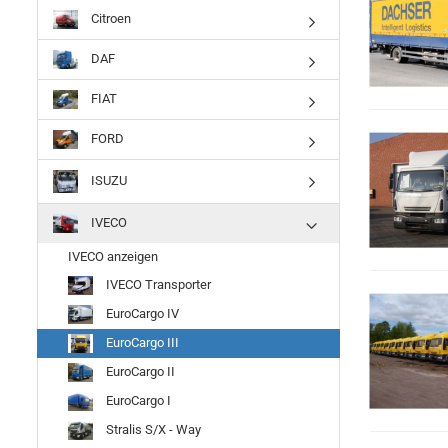
Citroen
DAF
FIAT
FORD
ISUZU
IVECO
IVECO anzeigen
IVECO Transporter
EuroCargo IV
EuroCargo III
EuroCargo II
EuroCargo I
Stralis S/X - Way