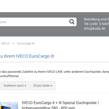
Bestellung und S
Lieferland
Tel: (+49) 0 549
info@kuda.de
»
IVECO
EuroCargo III
u ihrem IVECO EuroCargo III
Sie das passende Zubehör zu ihrem IVECO LKW, unter anderem Dachspoiler, Ae
ucklufthörner.
Sortieren nach
25 pro Seite
IVECO EuroCargo II + III Spezial Dachspoiler /
höhenverstellbar 580 - 800 mm