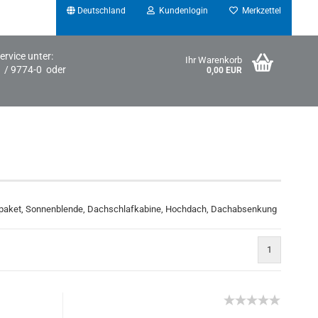
Deutschland
Kundenlogin
Merkzettel
ervice unter:
Ihr Warenkorb
1 / 9774-0 oder
0,00 EUR
ropaket, Sonnenblende, Dachschlafkabine, Hochdach, Dachabsenkung
Konto erstellen
Passwort vergessen?
1