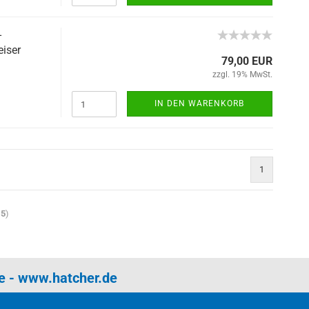
-
iser
79,00 EUR
zzgl. 19% MwSt.
IN DEN WARENKORB
1
15
)
e
-
www.hatcher.de