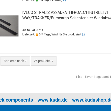
Lieferzeit:
3-4 Tage/Vorrätig
(.)
IVECO STRALIS AS/AD/ATHI-ROAD/HI-STREET/HI
WAY/TRAKKER/Eurocargo Seitenfenster Windabwe
Art.Nr.: AH8714
Lieferzeit:
5-7 Tage/Wird für Sie produziert
(.)
Sortieren nach
25 pro Seite
1
bis
15
(von insgesamt
uck components -
www.kuda.de
-
www.kudashop.d