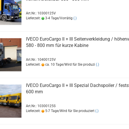
Art.Nr.: 10300125V
Lieferzeit:
3-4 Tage/Vorrätig
(.)
IVECO EuroCargo II + III Seitenverkleidung / höhenv
580 - 800 mm für kurze Kabine
Art.Nr.: 10400125V
Lieferzeit:
ca. 10 Tage/Wird für Sie produzi
(.)
IVECO EuroCargo II + III Spezial Dachspoiler / fest
600 mm
Art.Nr.: 10300125S
Lieferzeit:
5-7 Tage/Wird für Sie produziert
(.)