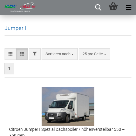
Jumper I
Sortieren nach
25 pro Seite
1
Citroen Jumper I Spezial Dachspoiler / höhenverstellbar 550 –
750 mm