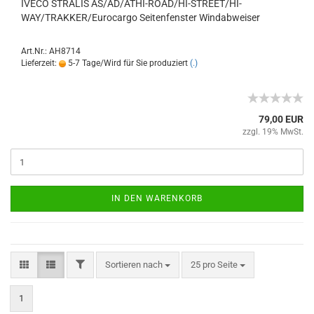
IVECO STRALIS AS/AD/ATHI-ROAD/HI-STREET/HI-
WAY/TRAKKER/Eurocargo Seitenfenster Windabweiser
Art.Nr.: AH8714
Lieferzeit:
5-7 Tage/Wird für Sie produziert
(.)
79,00 EUR
zzgl. 19% MwSt.
IN DEN WARENKORB
Sortieren nach
25 pro Seite
1