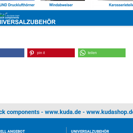
pin it
teilen
uck components -
www.kuda.de
-
www.kudashop.d
UELL ANGEBOT
UNIVERSALZUBEHÖR