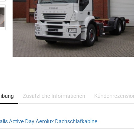
eibung
Zusätzliche Informationen
Kundenrezensio
alis Active Day Aerolux Dachschlafkabine