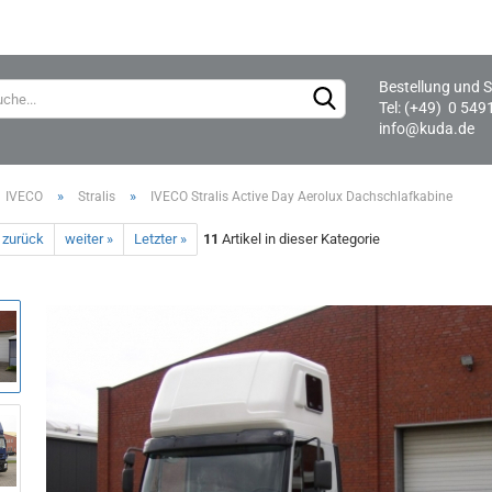
Bestellung und S
Lieferland
Tel: (+49) 0 549
info@kuda.de
»
»
IVECO
Stralis
IVECO Stralis Active Day Aerolux Dachschlafkabine
 zurück
weiter »
Letzter »
11
Artikel in dieser Kategorie