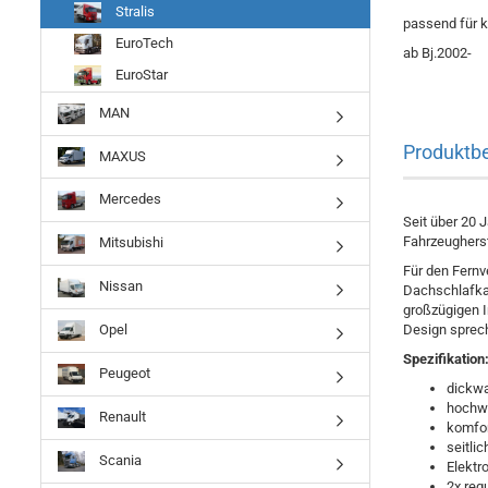
Stralis
passend für k
EuroTech
ab Bj.2002-
EuroStar
MAN
Produktb
MAXUS
Mercedes
Seit über 20 
Fahrzeugherst
Mitsubishi
Für den Fernv
Nissan
Dachschlafkab
großzügigen I
Design sprech
Opel
Spezifikation
Peugeot
dickw
hochwe
Renault
komfor
seitli
Scania
Elektr
2x reg