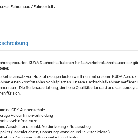
urzes Fahrerhaus / Fahrgestell /
eschreibung
Jahren produziert KUDA Dachschlafkabinen für Nahverkehrsfahrerhäuser der gä
eller.
erkehrseinsatz von Nutzfahrzeugen bieten wir Ihnen mit unseren KUDA Aerolux
inen einen komfortablen Schlafplatz an. Unsere Dachschlafkabinen verfügen 
nnenraum. Die Serienausstattung, der hohe Qualitätsstandard und das aerody
en für sich.
:
andige GFK-Aussenschale
rtige Velour-Innenverkleidung
table Schlafmatratze
ches Ausstellfenster inkl. Verdunkelung / Notausstieg
opaket ( Innenleuchten, Spannungswandler und 12VSteckdose )
ulierbare Zwangsentlüftung seitlich und hinten