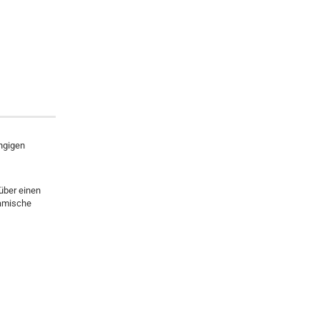
ngigen
über einen
namische