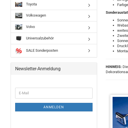
Toyota
Farbge
Sonderaustat
Volkswagen
Sonnen
Webast
Volvo
weites
Zweite
Universalzubehör
Sonne
Druckl
SALE Sonderposten
Monta
HINWEIS:
Die
Newsletter-Anmeldung
Dekorationsar
ANMELDEN