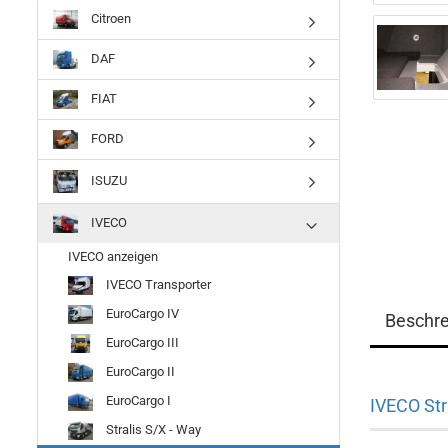
Citroen
DAF
FIAT
FORD
ISUZU
IVECO
IVECO anzeigen
IVECO Transporter
EuroCargo IV
Beschr
EuroCargo III
EuroCargo II
EuroCargo I
IVECO Str
Stralis S/X - Way