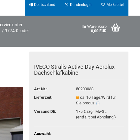
Deutschland
Kundenlogin
Merkzettel
ervice unter:
Ihr Warenkorb
1 / 9774-0 oder
0,00 EUR
IVECO Stralis Active Day Aerolux
Dachschlafkabine
Art.Nr.:
50200038
Konto erstellen
Lieferzeit:
ca. 10 Tage/Wird für
Sie produzi
(.)
Passwort vergessen?
Versand DE:
175 € zzgl. MwSt.
(entfällt bei Abholung!)
Auswahl: