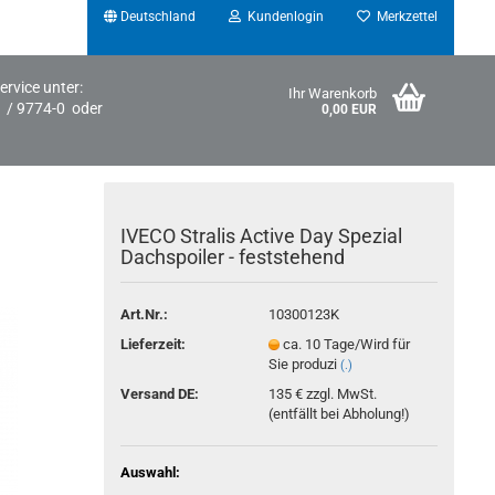
Deutschland
Kundenlogin
Merkzettel
ervice unter:
Ihr Warenkorb
1 / 9774-0 oder
0,00 EUR
d
IVECO Stralis Active Day Spezial
Dachspoiler - feststehend
Art.Nr.:
10300123K
Konto erstellen
Lieferzeit:
ca. 10 Tage/Wird für
Sie produzi
(.)
Passwort vergessen?
Versand DE:
135 € zzgl. MwSt.
(entfällt bei Abholung!)
Auswahl: