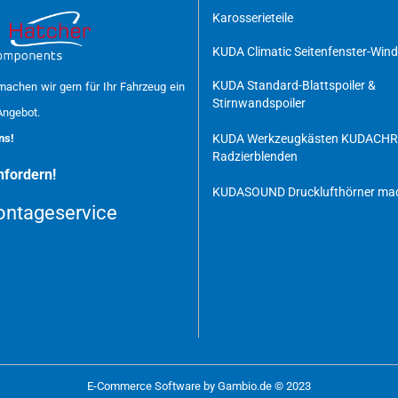
Karosserieteile
KUDA Climatic Seitenfenster-Win
KUDA Standard-Blattspoiler &
achen wir gern für Ihr Fahrzeug ein
Stirnwandspoiler
Angebot.
uns!
KUDA Werkzeugkästen
KUDACH
Radzierblenden
fordern!
KUDASOUND Drucklufthörner mad
ntageservice
E-Commerce Software
by Gambio.de © 2023