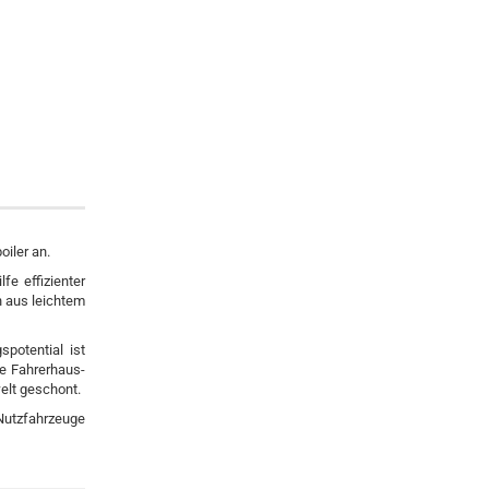
iler an.
fe effizienter
n aus leichtem
potential ist
ne Fahrerhaus-
elt geschont.
Nutzfahrzeuge