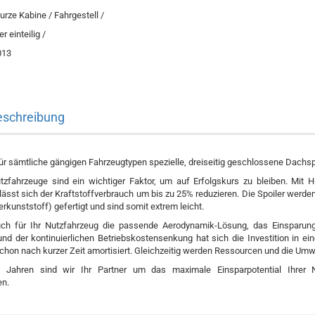
urze Kabine / Fahrgestell /
 einteilig /
013
eschreibung
ür sämtliche gängigen Fahrzeugtypen spezielle, dreiseitig geschlossene Dachspo
fahrzeuge sind ein wichtiger Faktor, um auf Erfolgskurs zu bleiben. Mit Hil
ässt sich der Kraftstoffverbrauch um bis zu 25% reduzieren. Die Spoiler werde
rkunststoff) gefertigt und sind somit extrem leicht.
uch für Ihr Nutzfahrzeug die passende Aerodynamik-Lösung, das Einsparungs
nd der kontinuierlichen Betriebskostensenkung hat sich die Investition in ei
chon nach kurzer Zeit amortisiert. Gleichzeitig werden Ressourcen und die Umw
 Jahren sind wir Ihr Partner um das maximale Einsparpotential Ihrer 
n.