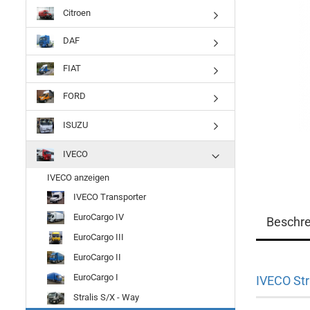
Citroen
DAF
FIAT
FORD
ISUZU
IVECO
IVECO anzeigen
IVECO Transporter
EuroCargo IV
Beschr
EuroCargo III
EuroCargo II
EuroCargo I
IVECO Str
Stralis S/X - Way