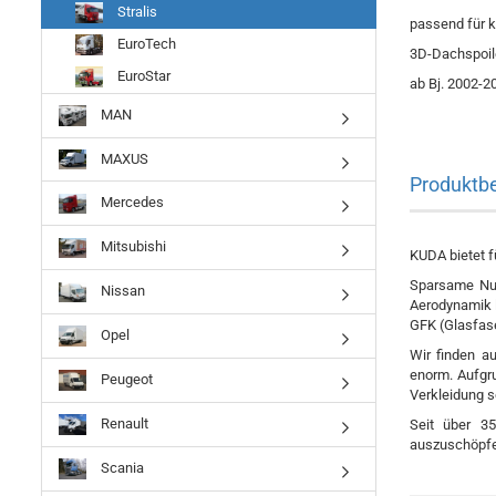
Stralis
passend für k
EuroTech
3D-Dachspoiler
EuroStar
ab Bj. 2002-2
MAN
MAXUS
Produktb
Mercedes
Mitsubishi
KUDA bietet f
Sparsame Nutz
Nissan
Aerodynamik l
GFK (Glasfase
Opel
Wir finden a
enorm. Aufgru
Peugeot
Verkleidung s
Renault
Seit über 35
auszuschöpfe
Scania