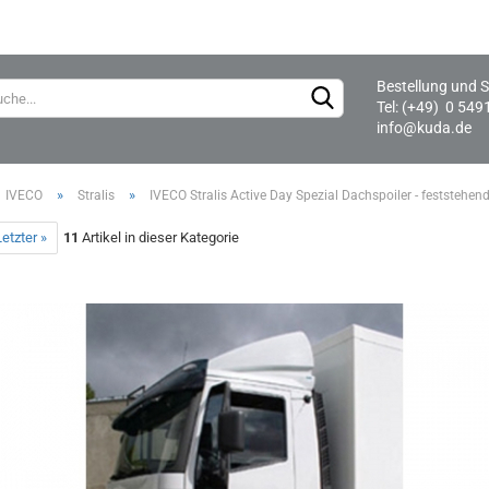
Bestellung und S
Lieferland
Tel: (+49) 0 549
info@kuda.de
»
»
IVECO
Stralis
IVECO Stralis Active Day Spezial Dachspoiler - feststehen
etzter »
11
Artikel in dieser Kategorie