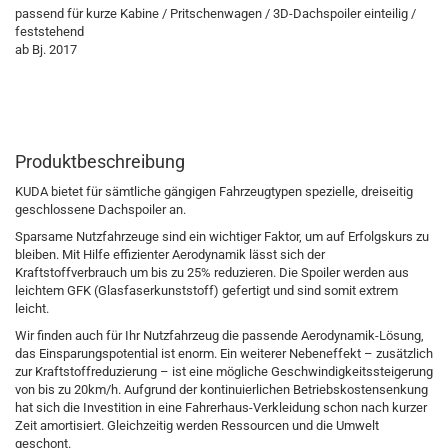
passend für kurze Kabine / Pritschenwagen / 3D-Dachspoiler einteilig /
feststehend
ab Bj. 2017
Produktbeschreibung
KUDA bietet für sämtliche gängigen Fahrzeugtypen spezielle, dreiseitig
geschlossene Dachspoiler an.
Sparsame Nutzfahrzeuge sind ein wichtiger Faktor, um auf Erfolgskurs zu
bleiben. Mit Hilfe effizienter Aerodynamik lässt sich der
Kraftstoffverbrauch um bis zu 25% reduzieren. Die Spoiler werden aus
leichtem GFK (Glasfaserkunststoff) gefertigt und sind somit extrem
leicht.
Wir finden auch für Ihr Nutzfahrzeug die passende Aerodynamik-Lösung,
das Einsparungspotential ist enorm. Ein weiterer Nebeneffekt – zusätzlich
zur Kraftstoffreduzierung – ist eine mögliche Geschwindigkeitssteigerung
von bis zu 20km/h. Aufgrund der kontinuierlichen Betriebskostensenkung
hat sich die Investition in eine Fahrerhaus-Verkleidung schon nach kurzer
Zeit amortisiert. Gleichzeitig werden Ressourcen und die Umwelt
geschont.