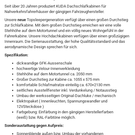
Seit über 20 Jahren produziert KUDA Dachschlafkabinen für
Nahverkehrsfahrerhäuser der gängigen Fahrzeughersteller.
Unsere
neue
Topsleepergeneration verfügt über einen großen Durchstieg
zur Schlafkabine. Mit dem großen Durchstieg erreichen wir eine volle
Stehhöhe auf dem Motortunnel und ein völlig neues Wohngefühl in der
Fahrerkabine. Unsere Hochdachkabinen verfügen über einen großzügigen
Innenraum. Die Serienausstattung, der hohe Qualitätsstandard und das
aerodynamische Design sprechen für sich.
Spezifikation:
dickwandige GFK-Aussenschale
hochwertige Velour-Innenverkleidung
Stehhöhe auf dem Motortunnel ca. 2050 mm
Großer Durchstieg zur Kabine ca. 1055 x 575 mm
komfortable Schlafmatratze einteilig ca. 670×2130 mm
seitliches Ausstellfenster inkl. Verdunkelung / Notausstieg
Umbau der werksseitigen Original-Dachluke / mechanisch
Elektropaket ( Innenleuchten, Spannungswandler und
12VSteckdose )
Farbgebung: Einfärbung in den gängigen Herstellerfarben
(weiß) bzw. RAL-Farbtöne möglich.
Sonderaustattung gegen Aufpreis:
Sonnenblende außen bzw. Umbau der vorhandenen