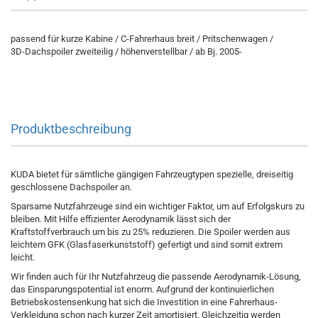
passend für kurze Kabine / C-Fahrerhaus breit / Pritschenwagen /
3D-Dachspoiler zweiteilig / höhenverstellbar / ab Bj. 2005-
Produktbeschreibung
KUDA bietet für sämtliche gängigen Fahrzeugtypen spezielle, dreiseitig
geschlossene Dachspoiler an.
Sparsame Nutzfahrzeuge sind ein wichtiger Faktor, um auf Erfolgskurs zu
bleiben. Mit Hilfe effizienter Aerodynamik lässt sich der
Kraftstoffverbrauch um bis zu 25% reduzieren. Die Spoiler werden aus
leichtem GFK (Glasfaserkunststoff) gefertigt und sind somit extrem
leicht.
Wir finden auch für Ihr Nutzfahrzeug die passende Aerodynamik-Lösung,
das Einsparungspotential ist enorm. Aufgrund der kontinuierlichen
Betriebskostensenkung hat sich die Investition in eine Fahrerhaus-
Verkleidung schon nach kurzer Zeit amortisiert. Gleichzeitig werden