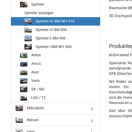
Sprinter
Baumuster BM
Sprinter anzeigen
3D-Dachspoiler
Sprinter IV, BM 907-910
Sprinter III BM 906
Sprinter II BM 906
Produktb
Sprinter I BM 901-906
KUDA bietet f
Antos
Sparsame Nutz
Arocs
Aerodynamik l
Axor
GFK (Glasfase
Vario
Wir finden a
enorm. Ein 
SK / NG
Geschwindigke
sich die Inve
LN2 / T2
Ressourcen u
Mitsubishi
Seit über 35
auszuschöpfe
Nissan
Opel