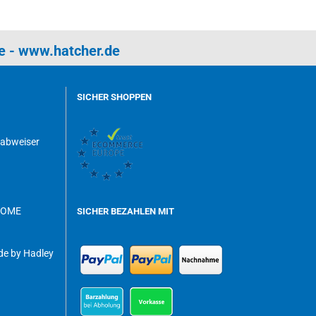
e
-
www.hatcher.de
SICHER SHOPPEN
dabweiser
ROME
SICHER BEZAHLEN MIT
e by Hadley