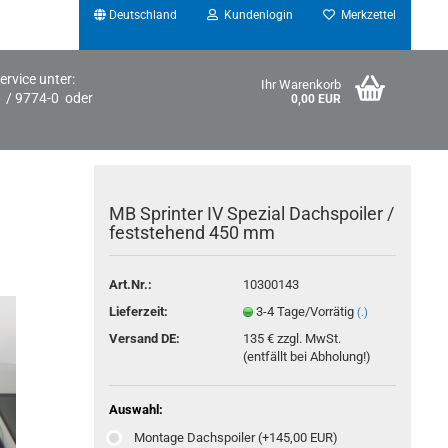
Deutschland
Kundenlogin
Merkzettel
ervice unter:
Ihr Warenkorb
1 / 9774-0 oder
0,00 EUR
MB Sprinter IV Spezial Dachspoiler /
feststehend 450 mm
Art.Nr.:
10300143
Konto erstellen
Lieferzeit:
3-4 Tage/Vorrätig
(.)
Versand DE:
135 € zzgl. MwSt.
Passwort vergessen?
(entfällt bei Abholung!)
Auswahl:
Montage Dachspoiler (+145,00 EUR)