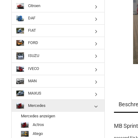
Citroen
DAF
FIAT
FORD
ISUZU
IVECO
MAN
MAXUS
Beschr
Mercedes
Mercedes anzeigen
Actros
MB Sprint
Atego
passend für k