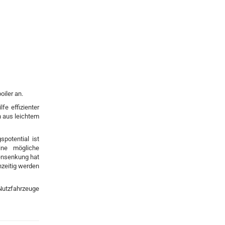
iler an.
fe effizienter
n aus leichtem
potential ist
ine mögliche
tensenkung hat
hzeitig werden
Nutzfahrzeuge