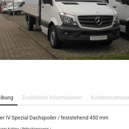
eibung
Zusätzliche Informationen
Kundenrezensio
er IV Spezial Dachspoiler / feststehend 450 mm
urze Kabine / Pritschenwagen /