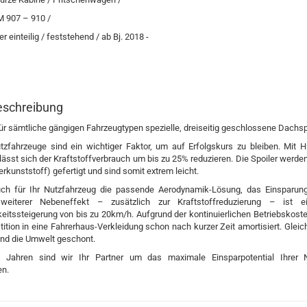
 907 – 910 /
 einteilig / feststehend / ab Bj. 2018 -
eschreibung
ür sämtliche gängigen Fahrzeugtypen spezielle, dreiseitig geschlossene Dachspo
fahrzeuge sind ein wichtiger Faktor, um auf Erfolgskurs zu bleiben. Mit Hil
ässt sich der Kraftstoffverbrauch um bis zu 25% reduzieren. Die Spoiler werde
rkunststoff) gefertigt und sind somit extrem leicht.
uch für Ihr Nutzfahrzeug die passende Aerodynamik-Lösung, das Einsparungs
weiterer Nebeneffekt – zusätzlich zur Kraftstoffreduzierung – ist e
itssteigerung von bis zu 20km/h. Aufgrund der kontinuierlichen Betriebskos
stition in eine Fahrerhaus-Verkleidung schon nach kurzer Zeit amortisiert. Gleic
nd die Umwelt geschont.
 Jahren sind wir Ihr Partner um das maximale Einsparpotential Ihrer 
n.