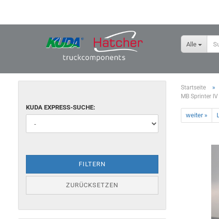
Alle
»
Startseite
MB Sprinter IV
KUDA EXPRESS-SUCHE:
weiter »
L
FILTERN
ZURÜCKSETZEN