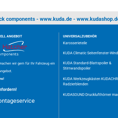
uck components -
www.kuda.de
-
www.kudashop.d
UELL ANGEBOT
UNIVERSALZUBEHÖR
Karosserieteile
KUDA Climatic Seitenfenster-Win
KUDA Standard-Blattspoiler &
achen wir gern für Ihr Fahrzeug ein
Stirnwandspoiler
Angebot.
uns!
KUDA Werkzeugkästen
KUDACH
Radzierblenden
fordern!
KUDASOUND Drucklufthörner mad
ntageservice