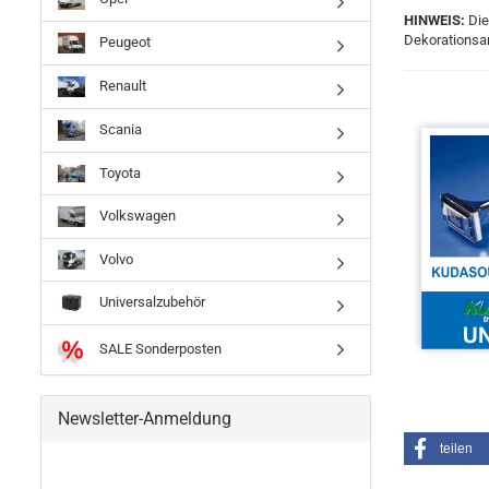
HINWEIS:
Die
Dekorationsar
Peugeot
Renault
Scania
Toyota
Volkswagen
Volvo
Universalzubehör
SALE Sonderposten
Newsletter-Anmeldung
teilen