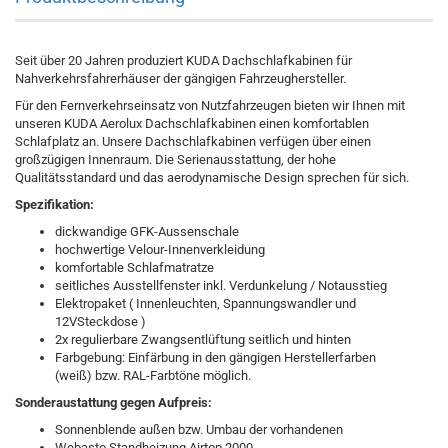
Seit über 20 Jahren produziert KUDA Dachschlafkabinen für
Nahverkehrsfahrerhäuser der gängigen Fahrzeughersteller.
Für den Fernverkehrseinsatz von Nutzfahrzeugen bieten wir Ihnen mit
unseren KUDA Aerolux Dachschlafkabinen einen komfortablen
Schlafplatz an. Unsere Dachschlafkabinen verfügen über einen
großzügigen Innenraum. Die Serienausstattung, der hohe
Qualitätsstandard und das aerodynamische Design sprechen für sich.
Spezifikation:
dickwandige GFK-Aussenschale
hochwertige Velour-Innenverkleidung
komfortable Schlafmatratze
seitliches Ausstellfenster inkl. Verdunkelung / Notausstieg
Elektropaket ( Innenleuchten, Spannungswandler und
12VSteckdose )
2x regulierbare Zwangsentlüftung seitlich und hinten
Farbgebung: Einfärbung in den gängigen Herstellerfarben
(weiß) bzw. RAL-Farbtöne möglich.
Sonderaustattung gegen Aufpreis:
Sonnenblende außen bzw. Umbau der vorhandenen
Webasto Standheizung Airtop 2000