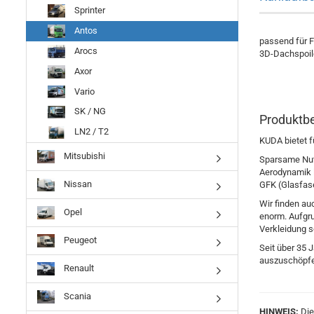
Sprinter
Antos
passend für F
Arocs
3D-Dachspoiler
Axor
Vario
SK / NG
Produktb
LN2 / T2
KUDA bietet f
Mitsubishi
Sparsame Nutzf
Aerodynamik l
Nissan
GFK (Glasfase
Wir finden au
Opel
enorm. Aufgru
Verkleidung s
Peugeot
Seit über 35 
auszuschöpfe
Renault
Scania
HINWEIS:
Die