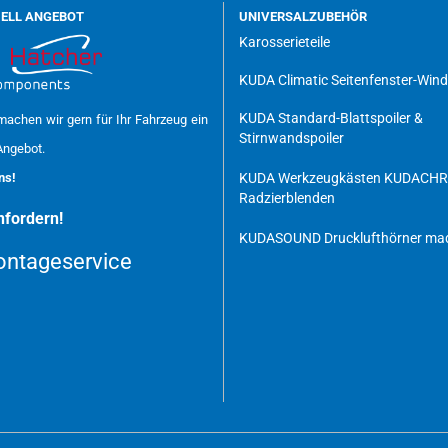
UELL ANGEBOT
UNIVERSALZUBEHÖR
Karosserieteile
KUDA Climatic Seitenfenster-Win
KUDA Standard-Blattspoiler &
achen wir gern für Ihr Fahrzeug ein
Stirnwandspoiler
Angebot.
uns!
KUDA Werkzeugkästen
KUDACH
Radzierblenden
fordern!
KUDASOUND Drucklufthörner mad
ntageservice