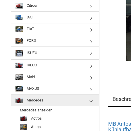
Citroen
DAF
FIAT
FORD
ISUZU
IVECO
MAN
MAXUS
Beschr
Mercedes
Mercedes anzeigen
Actros
MB Antos 
Atego
Kühlaufb