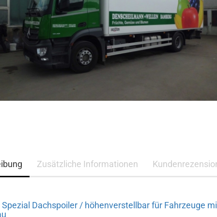
eibung
Zusätzliche Informationen
Kundenrezensio
Spezial Dachspoiler / höhenverstellbar für Fahrzeuge mi
au