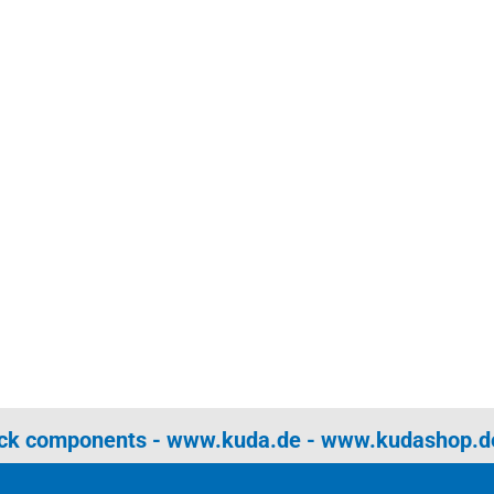
uck components -
www.kuda.de
-
www.kudashop.d