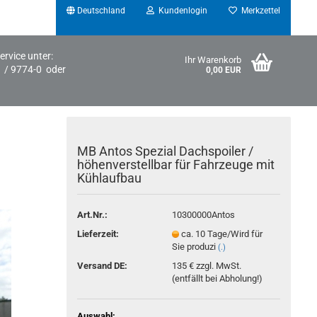
Deutschland
Kundenlogin
Merkzettel
ervice unter:
Ihr Warenkorb
1 / 9774-0 oder
0,00 EUR
MB Antos Spezial Dachspoiler /
höhenverstellbar für Fahrzeuge mit
Kühlaufbau
Art.Nr.:
10300000Antos
Konto erstellen
Lieferzeit:
ca. 10 Tage/Wird für
Passwort vergessen?
Sie produzi
(.)
Versand DE:
135 € zzgl. MwSt.
(entfällt bei Abholung!)
Auswahl: