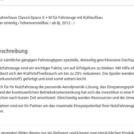
ahrerhaus ClassicSpace S + M für Fahrzeuge mit Kühlaufbau
 einteilig / höhenverstellbar / ab Bj. 2012 - /
eschreibung
ür sämtliche gängigen Fahrzeugtypen spezielle, dreiseitig geschlossene Dachspo
ahrzeuge sind ein wichtiger Faktor, um auf Erfolgskurs zu bleiben. Mit Hilfe eff
ässt sich der Kraftstoffverbrauch um bis zu 25% reduzieren. Die Spoiler werde
rkunststoff) gefertigt und sind somit extrem leicht.
ch für Ihr Nutzfahrzeug die passende Aerodynamik-Lösung, das Einsparungspoten
nd der kontinuierlichen Betriebskostensenkung hat sich die Investition in eine 
chon nach kurzer Zeit amortisiert. Gleichzeitig werden Ressourcen und die Umw
Jahren sind wir Ihr Partner um das maximale Einsparpotential Ihrer Nutzfahrzeug
n.
 gezeigten Bilder dienen nur als Referenz und können vom tatsächlichen Produ