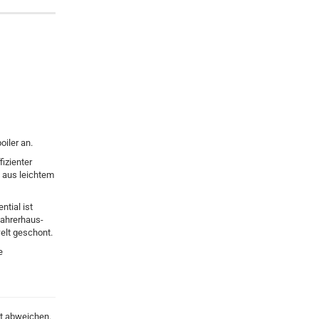
iler an.
izienter
n aus leichtem
tial ist
Fahrerhaus-
elt geschont.
e
kt abweichen.