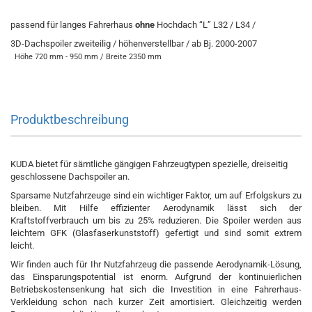
passend für langes Fahrerhaus
ohne
Hochdach “L” L32 / L34 /
3D-Dachspoiler zweiteilig / höhenverstellbar / ab Bj. 2000-2007
Höhe 720 mm - 950 mm / Breite 2350 mm
Produktbeschreibung
KUDA bietet für sämtliche gängigen Fahrzeugtypen spezielle, dreiseitig
geschlossene Dachspoiler an.
Sparsame Nutzfahrzeuge sind ein wichtiger Faktor, um auf Erfolgskurs zu
bleiben. Mit Hilfe effizienter Aerodynamik lässt sich der
Kraftstoffverbrauch um bis zu 25% reduzieren. Die Spoiler werden aus
leichtem GFK (Glasfaserkunststoff) gefertigt und sind somit extrem
leicht.
Wir finden auch für Ihr Nutzfahrzeug die passende Aerodynamik-Lösung,
das Einsparungspotential ist enorm. Aufgrund der kontinuierlichen
Betriebskostensenkung hat sich die Investition in eine Fahrerhaus-
Verkleidung schon nach kurzer Zeit amortisiert. Gleichzeitig werden