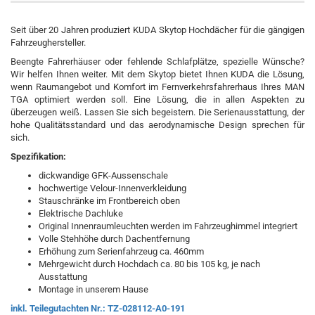
Seit über 20 Jahren produziert KUDA Skytop Hochdächer für die gängigen
Fahrzeughersteller.
Beengte Fahrerhäuser oder fehlende Schlafplätze, spezielle Wünsche?
Wir helfen Ihnen weiter. Mit dem Skytop bietet Ihnen KUDA die Lösung,
wenn Raumangebot und Komfort im Fernverkehrsfahrerhaus Ihres MAN
TGA optimiert werden soll. Eine Lösung, die in allen Aspekten zu
überzeugen weiß. Lassen Sie sich begeistern. Die Serienausstattung, der
hohe Qualitätsstandard und das aerodynamische Design sprechen für
sich.
Spezifikation:
dickwandige GFK-Aussenschale
hochwertige Velour-Innenverkleidung
Stauschränke im Frontbereich oben
Elektrische Dachluke
Original Innenraumleuchten werden im Fahrzeughimmel integriert
Volle Stehhöhe durch Dachentfernung
Erhöhung zum Serienfahrzeug ca. 460mm
Mehrgewicht durch Hochdach ca. 80 bis 105 kg, je nach
Ausstattung
Montage in unserem Hause
inkl. Teilegutachten Nr.: TZ-028112-A0-191