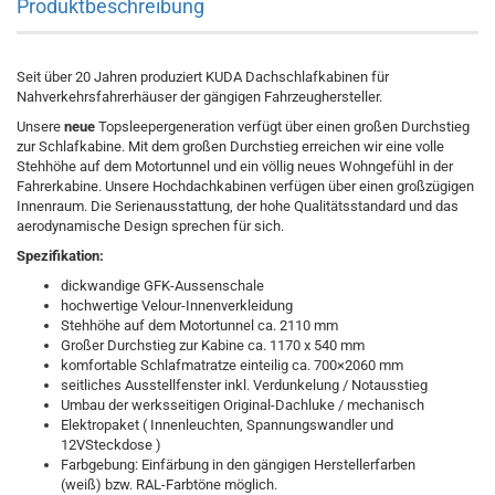
Produktbeschreibung
Seit über 20 Jahren produziert KUDA Dachschlafkabinen für
Nahverkehrsfahrerhäuser der gängigen Fahrzeughersteller.
Unsere
neue
Topsleepergeneration verfügt über einen großen Durchstieg
zur Schlafkabine. Mit dem großen Durchstieg erreichen wir eine volle
Stehhöhe auf dem Motortunnel und ein völlig neues Wohngefühl in der
Fahrerkabine. Unsere Hochdachkabinen verfügen über einen großzügigen
Innenraum. Die Serienausstattung, der hohe Qualitätsstandard und das
aerodynamische Design sprechen für sich.
Spezifikation:
dickwandige GFK-Aussenschale
hochwertige Velour-Innenverkleidung
Stehhöhe auf dem Motortunnel ca. 2110 mm
Großer Durchstieg zur Kabine ca. 1170 x 540 mm
komfortable Schlafmatratze einteilig ca. 700×2060 mm
seitliches Ausstellfenster inkl. Verdunkelung / Notausstieg
Umbau der werksseitigen Original-Dachluke / mechanisch
Elektropaket ( Innenleuchten, Spannungswandler und
12VSteckdose )
Farbgebung: Einfärbung in den gängigen Herstellerfarben
(weiß) bzw. RAL-Farbtöne möglich.