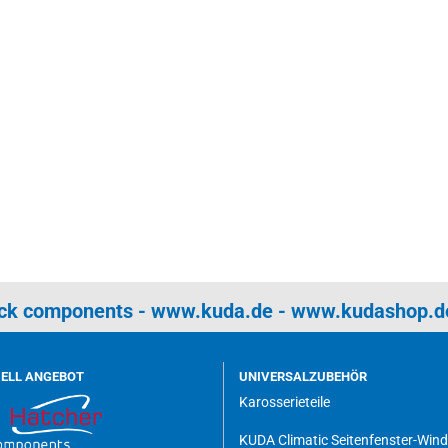
uck components -
www.kuda.de
-
www.kudashop.d
UELL ANGEBOT
UNIVERSALZUBEHÖR
Karosserieteile
KUDA Climatic Seitenfenster-Win