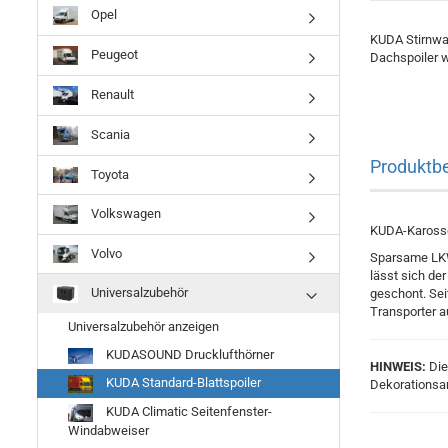
Opel
KUDA Stirnwan
Peugeot
Dachspoiler w
Renault
Scania
Produktb
Toyota
Volkswagen
KUDA-Karosser
Volvo
Sparsame LKW 
lässt sich de
Universalzubehör
geschont. Sei
Transporter 
Universalzubehör anzeigen
KUDASOUND Drucklufthörner
HINWEIS:
Die
KUDA Standard-Blattspoiler
Dekorationsar
KUDA Climatic Seitenfenster-
Windabweiser