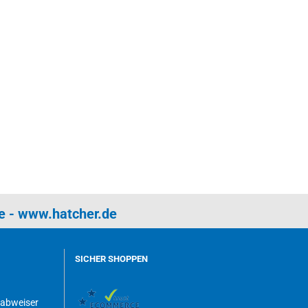
e
-
www.hatcher.de
SICHER SHOPPEN
dabweiser