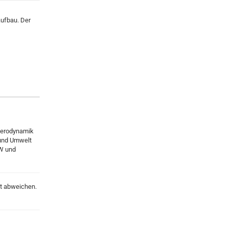
aufbau. Der
 Aerodynamik
 und Umwelt
KW und
kt abweichen.