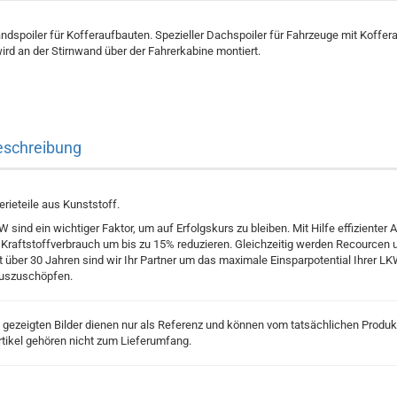
dspoiler für Kofferaufbauten. Spezieller Dachspoiler für Fahrzeuge mit Koffer
ird an der Stirnwand über der Fahrerkabine montiert.
eschreibung
ieteile aus Kunststoff.
sind ein wichtiger Faktor, um auf Erfolgskurs zu bleiben. Mit Hilfe effizienter
r Kraftstoffverbrauch um bis zu 15% reduzieren. Gleichzeitig werden Recourcen
t über 30 Jahren sind wir Ihr Partner um das maximale Einsparpotential Ihrer L
auszuschöpfen.
 gezeigten Bilder dienen nur als Referenz und können vom tatsächlichen Produ
tikel gehören nicht zum Lieferumfang.