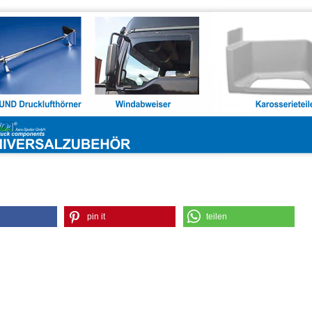
pin it
teilen