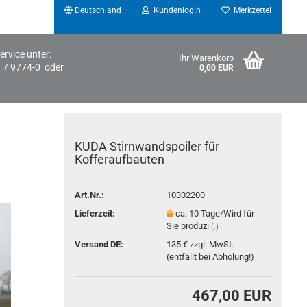
Deutschland
Kundenlogin
Merkzettel
ervice unter:
Ihr Warenkorb
1 / 9774-0 oder
0,00 EUR
KUDA Stirnwandspoiler für
Kofferaufbauten
Art.Nr.:
10302200
Konto erstellen
Lieferzeit:
ca. 10 Tage/Wird für
Sie produzi
(.)
Passwort vergessen?
Versand DE:
135 € zzgl. MwSt.
(entfällt bei Abholung!)
467,00 EUR