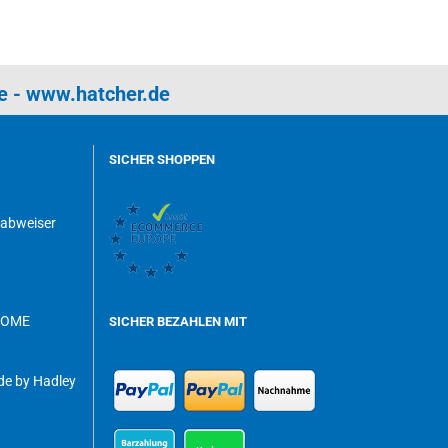
e
-
www.hatcher.de
SICHER SHOPPEN
dabweiser
ROME
SICHER BEZAHLEN MIT
e by Hadley