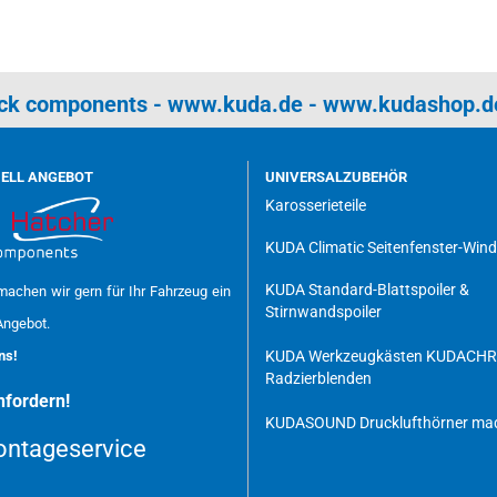
uck components -
www.kuda.de
-
www.kudashop.d
UELL ANGEBOT
UNIVERSALZUBEHÖR
Karosserieteile
KUDA Climatic Seitenfenster-Win
KUDA Standard-Blattspoiler &
achen wir gern für Ihr Fahrzeug ein
Stirnwandspoiler
Angebot.
uns!
KUDA Werkzeugkästen
KUDACH
Radzierblenden
fordern!
KUDASOUND Drucklufthörner mad
ntageservice