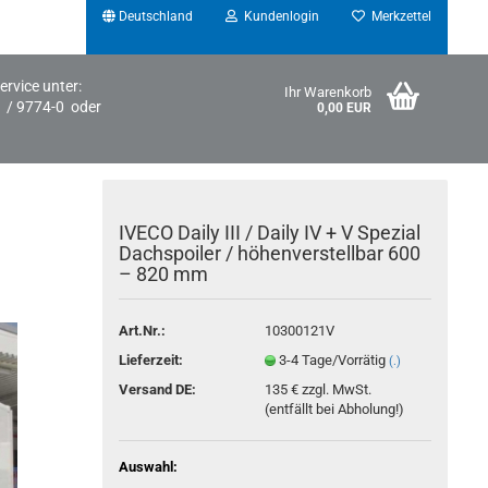
Deutschland
Kundenlogin
Merkzettel
ervice unter:
Ihr Warenkorb
1 / 9774-0 oder
0,00 EUR
IVECO Daily III / Daily IV + V Spezial
Dachspoiler / höhenverstellbar 600
– 820 mm
Art.Nr.:
10300121V
Konto erstellen
Lieferzeit:
3-4 Tage/Vorrätig
(.)
Passwort vergessen?
Versand DE:
135 € zzgl. MwSt.
(entfällt bei Abholung!)
Auswahl: