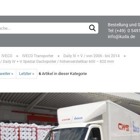
Bestellung und S
Lieferland
Tel: (+49) 0 549
info@kuda.de
»
»
»
IVECO
IVECO Transporter
Daily IV + V / von 2006 - bis 2014
I / Daily IV + V Spezial Dachspoiler / höhenverstellbar 600 – 820 mm
weiter »
Letzter »
6
Artikel in dieser Kategorie