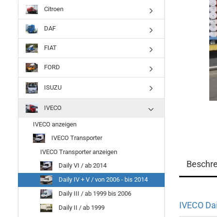
Citroen
DAF
FIAT
FORD
ISUZU
IVECO
IVECO anzeigen
IVECO Transporter
IVECO Transporter anzeigen
Beschr
Daily VI / ab 2014
Daily IV + V / von 2006 - bis 2014
Daily III / ab 1999 bis 2006
IVECO Dai
Daily II / ab 1999