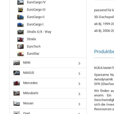
EuroCargo IV
EuroCargo III
passend für k
EuroCargo II
3D-Dachspoiler
ab Bj. 1999-20
EuroCargo I
ab Bj. 2006-20
Stralis S/X - Way
Stralis
EuroTech
Produktb
EuroStar
MAN
KUDA bietet f
MAXUS
Sparsame Nutz
Aerodynamik l
Mercedes
GFK (Glasfase
Wir finden a
Mitsubishi
enorm. Ein 
Geschwindigke
Nissan
sich die Inve
Ressourcen u
Opel