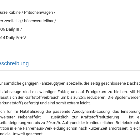
urze Kabine / Pritschenwagen /
 zweiteilig / höhenverstellbar /
06 Daily III /
14 Daily IV + V
eschreibung
ür sämtliche gängigen Fahrzeugtypen spezielle, dreiseitig geschlossene Dachspo
fahrzeuge sind ein wichtiger Faktor, um auf Erfolgskurs zu bleiben. Mit Hil
ässt sich der Kraftstoffverbrauch um bis zu 25% reduzieren. Die Spoiler werde
rkunststoff) gefertigt und sind somit extrem leicht.
uch für Ihr Nutzfahrzeug die passende Aerodynamik-Lösung, das Einsparungs
weiterer Nebeneffekt – zusätzlich zur Kraftstoffreduzierung – ist e
itssteigerung von bis zu 20km/h. Aufgrund der kontinuierlichen Betriebskos
stition in eine Fahrerhaus-Verkleidung schon nach kurzer Zeit amortisiert. Gleic
nd die Umwelt geschont.