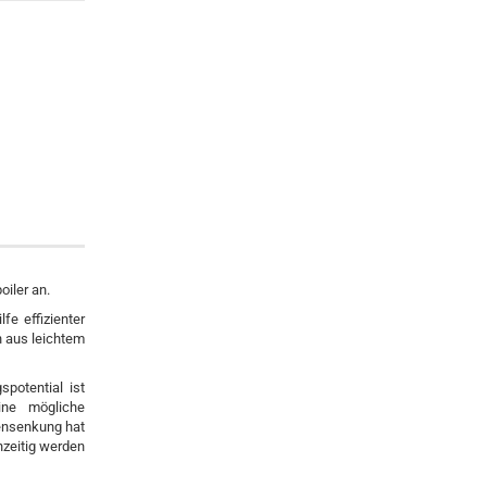
iler an.
fe effizienter
n aus leichtem
potential ist
ine mögliche
tensenkung hat
hzeitig werden