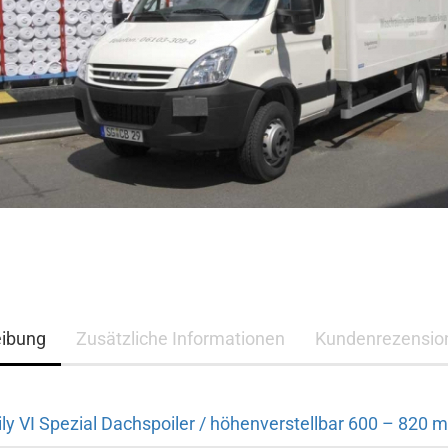
eibung
Zusätzliche Informationen
Kundenrezensio
ly VI Spezial Dachspoiler / höhenverstellbar 600 – 820 