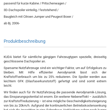
passend für kurze Kabine / Pritschenwagen /
3D-Dachspoiler einteilig / feststehend /
Baugleich mit Citroen Jumper und Peugeot Boxer /
ab Bj. 2006-
Produktbeschreibung
KUDA bietet für sämtliche gängigen Fahrzeugtypen spezielle, dreiseitig
geschlossene Dachspoiler an.
Sparsame Nutzfahrzeuge sind ein wichtiger Faktor, um auf Erfolgskurs zu
bleiben. Mit Hilfe effizienter Aerodynamik lässt sich der
Kraftstoffverbrauch um bis zu 25% reduzieren. Die Spoiler werden aus
leichtem GFK (Glasfaserkunststoff) gefertigt und sind somit extrem
leicht.
Wir finden auch für Ihr Nutzfahrzeug die passende Aerodynamik-Lösung,
das Einsparungspotential ist enorm. Ein weiterer Nebeneffekt – zusätzlich
zur Kraftstoffreduzierung – ist eine mögliche Geschwindigkeitssteigerung
von bis zu 20km/h. Aufgrund der kontinuierlichen Betriebskostensenkung
hat sich die Investition in eine Fahrerhaus-Verkleidung schon nach kurzer