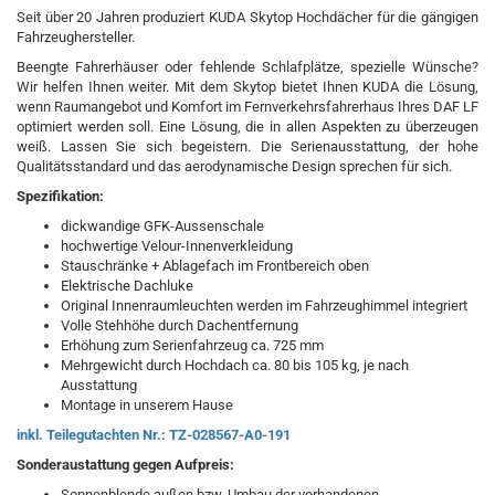
Seit über 20 Jahren produziert KUDA Skytop Hochdächer für die gängigen
Fahrzeughersteller.
Beengte Fahrerhäuser oder fehlende Schlafplätze, spezielle Wünsche?
Wir helfen Ihnen weiter. Mit dem Skytop bietet Ihnen KUDA die Lösung,
wenn Raumangebot und Komfort im Fernverkehrsfahrerhaus Ihres DAF LF
optimiert werden soll. Eine Lösung, die in allen Aspekten zu überzeugen
weiß. Lassen Sie sich begeistern. Die Serienausstattung, der hohe
Qualitätsstandard und das aerodynamische Design sprechen für sich.
Spezifikation:
dickwandige GFK-Aussenschale
hochwertige Velour-Innenverkleidung
Stauschränke + Ablagefach im Frontbereich oben
Elektrische Dachluke
Original Innenraumleuchten werden im Fahrzeughimmel integriert
Volle Stehhöhe durch Dachentfernung
Erhöhung zum Serienfahrzeug ca. 725 mm
Mehrgewicht durch Hochdach ca. 80 bis 105 kg, je nach
Ausstattung
Montage in unserem Hause
inkl. Teilegutachten Nr.: TZ-028567-A0-191
Sonderaustattung gegen Aufpreis:
Sonnenblende außen bzw. Umbau der vorhandenen