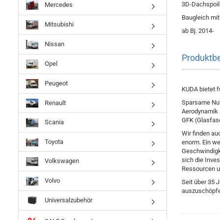
3D-Dachspoiler
Mercedes
Baugleich mit
Mitsubishi
ab Bj. 2014-
Nissan
Produktb
Opel
Peugeot
KUDA bietet f
Sparsame Nutzf
Renault
Aerodynamik l
GFK (Glasfase
Scania
Wir finden au
Toyota
enorm. Ein we
Geschwindigke
sich die Inves
Volkswagen
Ressourcen u
Volvo
Seit über 35 
auszuschöpfe
Universalzubehör