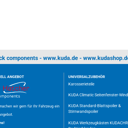
uck components -
www.kuda.de
-
www.kudashop.d
UELL ANGEBOT
UNIVERSALZUBEHÖR
Karosserieteile
KUDA Climatic Seitenfenster-Win
KUDA Standard-Blattspoiler &
achen wir gern für Ihr Fahrzeug ein
Stirnwandspoiler
Angebot.
uns!
KUDA Werkzeugkästen
KUDACH