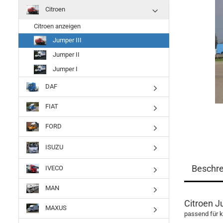
Citroen
Citroen anzeigen
Jumper III
Jumper II
Jumper I
DAF
FIAT
FORD
ISUZU
Beschr
IVECO
MAN
Citroen J
MAXUS
passend für k