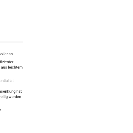
iler an.
izienter
n aus leichtem
tial ist
ensenkung hat
zeitig werden
e