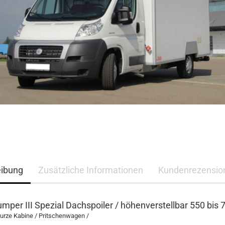
eibung
Zusätzliche Informationen
Kundenrezensio
umper III Spezial Dachspoiler / höhenverstellbar 550 bis
urze Kabine / Pritschenwagen /