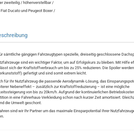
 zweiteilig / höhenverstellbar /
 Fiat Ducato und Peugeot Boxer /
eschreibung
ür sämtliche gängigen Fahrzeugtypen spezielle, dreiseitig geschlossene Dachspo
ahrzeuge sind ein wichtiger Faktor, um auf Erfolgskurs zu bleiben. Mit Hilfe eff
ässt sich der Kraftstoffverbrauch um bis zu 25% reduzieren. Die Spoiler werde
rkunststoff) gefertigt und sind somit extrem leicht.
ch für Ihr Nutzfahrzeug die passende Aerodynamik-Lösung, das Einsparungspoten
iterer Nebeneffekt – zusätzlich zur Kraftstoffreduzierung – ist eine mögliche
itssteigerung von bis zu 20km/h. Aufgrund der kontinuierlichen Betriebskost
tition in eine Fahrerhaus-Verkleidung schon nach kurzer Zeit amortisiert. Gleich
nd die Umwelt geschont.
Jahren sind wir Ihr Partner um das maximale Einsparpotential Ihrer Nutzfahrzeug
n.