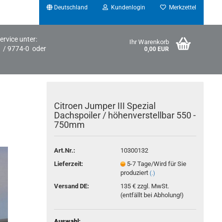
Deutschland
Kundenlogin
Merkzettel
ervice unter:
Ihr Warenkorb
1 / 9774-0 oder
0,00 EUR
Citroen Jumper III Spezial
Dachspoiler / höhenverstellbar 550 -
750mm
Art.Nr.:
10300132
Konto erstellen
Lieferzeit:
5-7 Tage/Wird für Sie
Passwort vergessen?
produziert
(.)
Versand DE:
135 € zzgl. MwSt.
(entfällt bei Abholung!)
Auswahl: